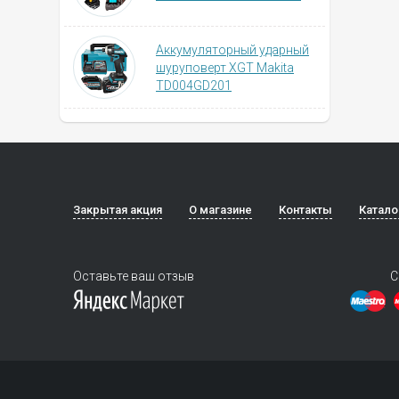
Аккумуляторный ударный
шуруповерт XGT Makita
TD004GD201
Закрытая акция
О магазине
Контакты
Катало
Оставьте ваш отзыв
С