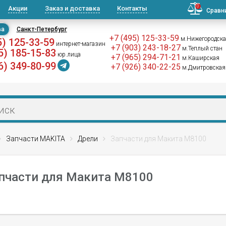
0
Акции
Заказ и доставка
Контакты
Сравн
ва
Санкт-Петербург
+7 (495) 125-33-59
м.Нижегородск
5) 125-33-59
интернет-магазин
+7 (903) 243-18-27
м.Теплый стан
5) 185-15-83
юр.лица
+7 (965) 294-71-21
м.Каширская
6) 349-80-99
+7 (926) 340-22-25
м.Дмитровская
Запчасти MAKITA
Дрели
Запчасти для Макита M8100
пчасти для Макита M8100