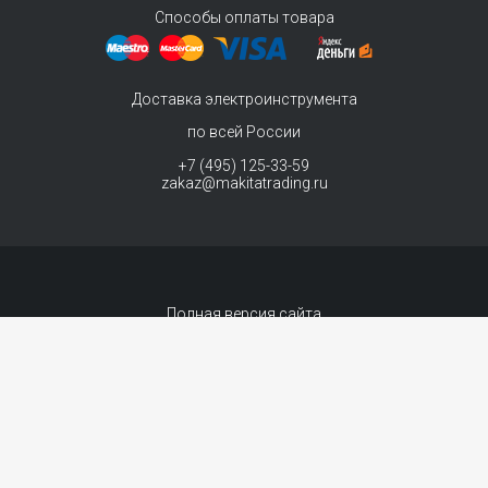
Способы оплаты товара
Доставка электроинструмента
по всей России
+7 (495) 125-33-59
zakaz@makitatrading.ru
Полная версия сайта
© 2011-2026 MAKITA Trading - официальный дилер макита
Интернет магазин электроинструментов Makita - продажа инструментов и
комплектующих. Вы принимаете условия
политики в отношении обработки
персональных данных
и
Договор-оферта
каждый раз, когда оставляете свои
данные в любой форме обратной связи на сайте MakitaTrading.ru
Сопровождение сайта
- «99 ВЕБ»