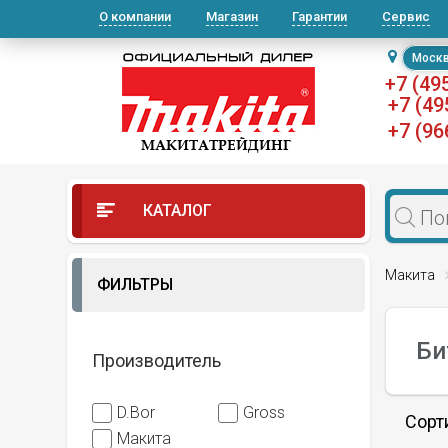
О компании
Магазин
Гарантии
Сервис
Моск
+7 (49
+7 (49
+7 (96
КАТАЛОГ
Макита
ФИЛЬТРЫ
Би
Производитель
D.Bor
Gross
Сорт
Макита