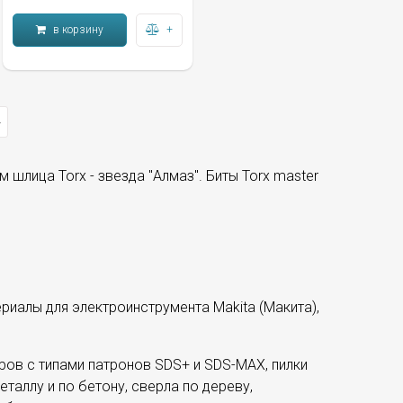
в корзину
+
>
 шлица Torx - звезда "Алмаз". Биты Torx master
иалы для электроинструмента Makita (Макита),
ров с типами патронов SDS+ и SDS-MAX, пилки
таллу и по бетону, сверла по дереву,