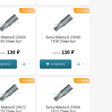
На заказ
На заказ
 Makita B-23656
Биты Makita B-23640
X40 25мм 3шт
TX30 25мм 3шт
130 ₽
130 ₽
ена:
Цена:
корзину
+
в корзину
+
На заказ
На заказ
 Makita B-23612
Биты Makita B-23606
X20 25мм 3шт
TX15 25мм 3шт