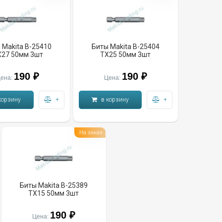
 Makita B-25410
Биты Makita B-25404
X27 50мм 3шт
TX25 50мм 3шт
190 ₽
190 ₽
ена:
Цена:
корзину
+
в корзину
+
На заказ
Биты Makita B-25389
TX15 50мм 3шт
190 ₽
Цена: