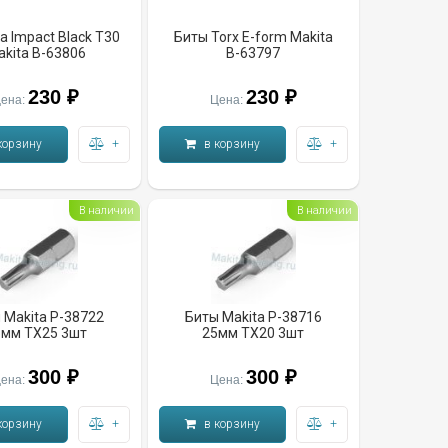
а Impact Black T30
Биты Torx E-form Makita
akita B-63806
B-63797
230 ₽
230 ₽
ена:
Цена:
корзину
+
в корзину
+
В наличии
В наличии
 Makita P-38722
Биты Makita P-38716
5мм TX25 3шт
25мм TX20 3шт
300 ₽
300 ₽
ена:
Цена:
корзину
+
в корзину
+