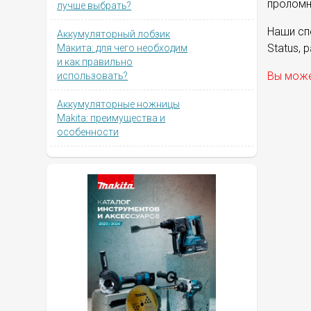
проломн
лучше выбрать?
Наши сп
Аккумуляторный лобзик
Status, 
Макита: для чего необходим
и как правильно
Вы може
использовать?
Аккумуляторные ножницы
Makita: преимущества и
особенности