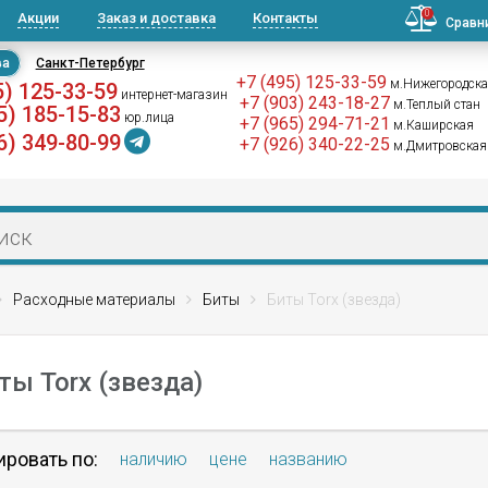
0
Акции
Заказ и доставка
Контакты
Сравн
ва
Санкт-Петербург
+7 (495) 125-33-59
м.Нижегородск
5) 125-33-59
интернет-магазин
+7 (903) 243-18-27
м.Теплый стан
5) 185-15-83
юр.лица
+7 (965) 294-71-21
м.Каширская
6) 349-80-99
+7 (926) 340-22-25
м.Дмитровская
Расходные материалы
Биты
Биты Torx (звезда)
ты Torx (звезда)
ировать по:
наличию
цене
названию