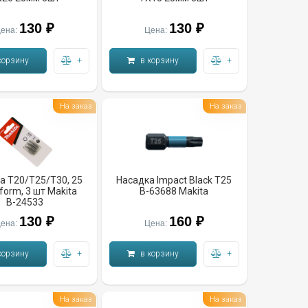
130 ₽
130 ₽
ена:
Цена:
корзину
+
в корзину
+
На заказ
На заказ
а T20/T25/T30, 25
Насадка Impact Black T25
form, 3 шт Makita
B-63688 Makita
B-24533
130 ₽
160 ₽
ена:
Цена:
корзину
+
в корзину
+
На заказ
На заказ