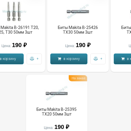
Makita B-26191 T20,
Биты Makita B-25426
Биты
25, T30 50мм 3шт
TX30 50мм 3шт
T
190 ₽
190 ₽
Цена:
Цена:
Ц
в корзину
+
в корзину
+
в 
На заказ
Биты Makita B-25395
TX20 50мм 3шт
190 ₽
Цена: