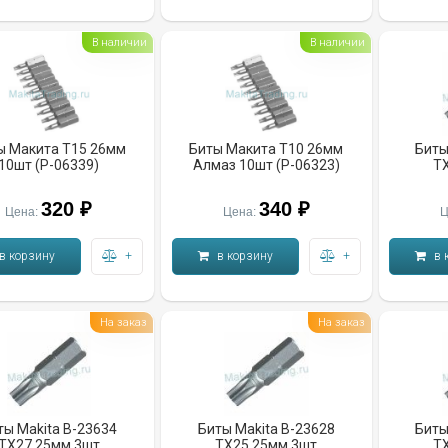
В наличии
В наличии
ы Макита T15 26мм
Биты Макита T10 26мм
Биты
10шт (P-06339)
Алмаз 10шт (P-06323)
T
320 ₽
340 ₽
Цена:
Цена:
Ц
в корзину
+
в корзину
+
в 
На заказ
На заказ
ты Makita B-23634
Биты Makita B-23628
Биты
TX27 25мм 3шт
TX25 25мм 3шт
T