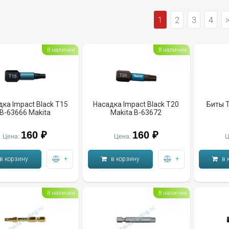
1
2
3
4
В наличии
В наличии
ка Impact Black T15
Насадка Impact Black T20
Биты T
B-63666 Makita
Makita B-63672
160 ₽
160 ₽
Цена:
Цена:
Ц
в корзину
+
в корзину
+
в 
В наличии
В наличии