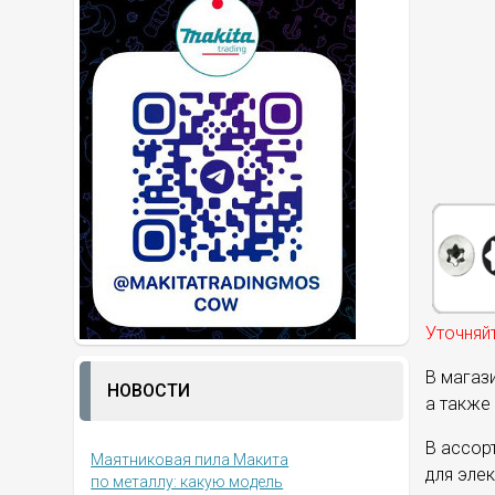
Уточняйт
В магаз
НОВОСТИ
а также 
В ассор
Маятниковая пила Макита
для элек
по металлу: какую модель