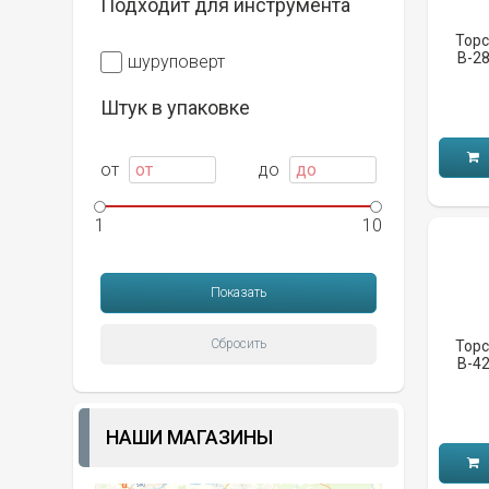
Подходит для инструмента
Торс
B-2
шуруповерт
Штук в упаковке
от
до
1
10
Торс
B-4
НАШИ МАГАЗИНЫ