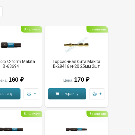
>
В наличии
В наличии
orx C-form Makita
Торсионная бита Makita
B-63694
B-28416 №20 25мм 2шт
160 ₽
170 ₽
ена:
Цена:
корзину
+
в корзину
+
В наличии
В наличии