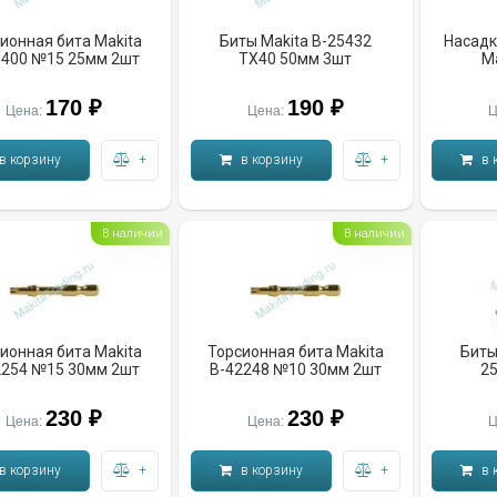
ионная бита Makita
Биты Makita B-25432
Насадк
8400 №15 25мм 2шт
TX40 50мм 3шт
M
170 ₽
190 ₽
Цена:
Цена:
Ц
в корзину
+
в корзину
+
в 
В наличии
В наличии
ионная бита Makita
Торсионная бита Makita
Биты
2254 №15 30мм 2шт
B-42248 №10 30мм 2шт
2
230 ₽
230 ₽
Цена:
Цена:
Ц
в корзину
+
в корзину
+
в 