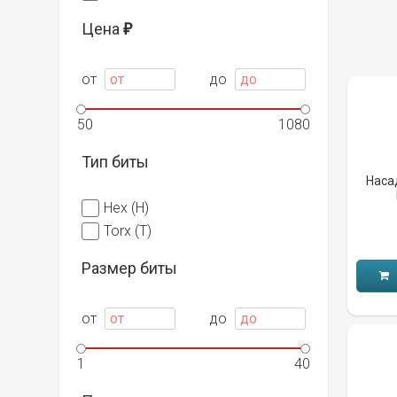
Цена
₽
от
до
50
1080
Тип биты
Насад
Hex (H)
Torx (T)
Размер биты
от
до
1
40