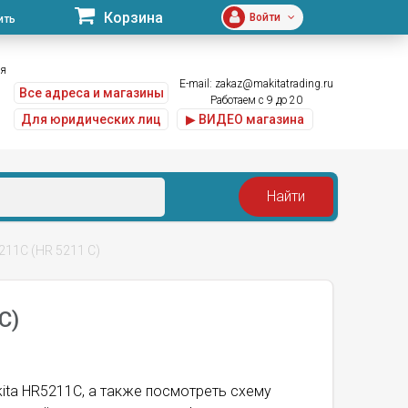
Корзина
Войти
ить
ая
E-mail:
zakaz@makitatrading.ru
Все адреса и магазины
Работаем с 9 до 20
Для юридических лиц
▶ ВИДЕО магазина
11C (HR 5211 C)
C)
kita HR5211C, а также посмотреть схему