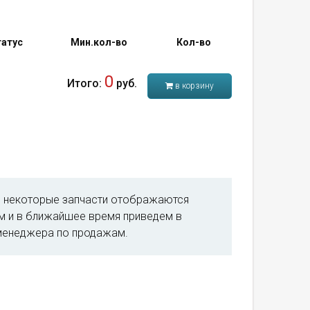
атус
Мин.кол-во
Кол-во
0
Итого:
руб.
в корзину
м, некоторые запчасти отображаются
им и в ближайшее время приведем в
менеджера по продажам.