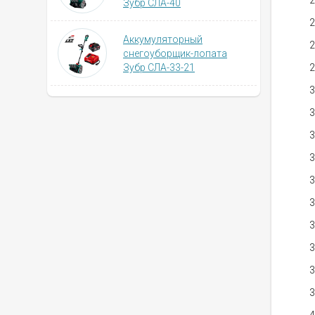
2
Зубр СЛА-40
2
Аккумуляторный
2
снегоуборщик-лопата
Зубр СЛА-33-21
2
3
3
3
3
3
3
3
3
3
3