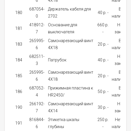
6
4X18
наличии
687054-
Держатель кабеля для
В
180
40 p. -
0
2702
наличии
418912-
Основание для
660 p.
На
181
7
выключателя
-
заказ
265995-
Самонарезающий винт
В
183
20 p. -
6
4X18
наличии
682511-
На
184
Патрубок
40 p. -
3
заказ
265995-
Самонарезающий винт
В
185
20 p. -
6
4X18
наличии
687052-
Прижимная пластина к
В
186
50 p. -
4
HR2450/
наличии
266192-
Самонарезающий винт
На
190
30 p. -
7
4X14
заказ
816844-
Этикетка шкалы
250 p.
Нет в
191
6
глубины
-
наличии