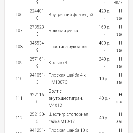
9
-
наличии
224401-
420 p.
На
106
Внутренний фланец 53
0
-
заказ
273523-
160 p.
На
107
Боковая ручка
3
-
заказ
345534-
400 p.
На
108
Пластина рукоятки
9
-
заказ
257161-
240 p.
На
109
Kольцо 4
9
-
заказ
941051-
Плоская шайба 4 к
На
110
10 p. -
3
HM1307C
заказ
Болт с
922116-
На
111
внутр.шестигран.
40 p. -
0
заказ
М4Х12
252130-
Шестигр.стопорная
На
112
40 p. -
5
гайка М10-17
заказ
941251-
Плоская шайба 10 к
На