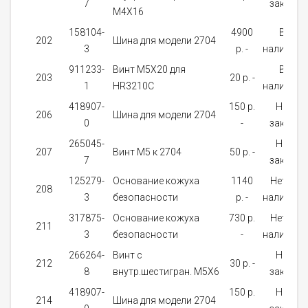
7
заказ
M4X16
158104-
4900
В
202
Шина для модели 2704
3
p. -
наличии
911233-
Винт M5X20 для
В
203
20 p. -
1
HR3210C
наличии
418907-
150 p.
На
206
Шина для модели 2704
0
-
заказ
265045-
На
207
Винт M5 к 2704
50 p. -
7
заказ
125279-
Основание кожуха
1140
Нет в
208
3
безопасности
p. -
наличии
317875-
Основание кожуха
730 p.
Нет в
211
3
безопасности
-
наличии
266264-
Винт с
На
212
30 p. -
8
внутр.шестигран. M5X6
заказ
418907-
150 p.
На
214
Шина для модели 2704