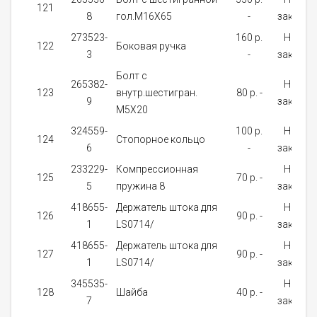
121
8
гол.M16X65
-
заказ
273523-
160 p.
На
122
Боковая ручка
3
-
заказ
Болт с
265382-
На
123
внутр.шестигран.
80 p. -
9
заказ
М5Х20
324559-
100 p.
На
124
Стопорное кольцо
6
-
заказ
233229-
Компрессионная
На
125
70 p. -
5
пружина 8
заказ
418655-
Держатель штока для
На
126
90 p. -
1
LS0714/
заказ
418655-
Держатель штока для
На
127
90 p. -
1
LS0714/
заказ
345535-
На
128
Шайба
40 p. -
7
заказ