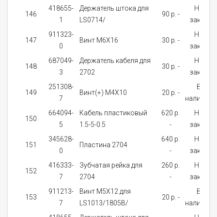
418655-
Держатель штока для
На
146
90 p. -
1
LS0714/
заказ
911323-
На
147
Винт M6X16
30 p. -
0
заказ
687049-
Держатель кабеля для
На
148
30 p. -
3
2702
заказ
251308-
В
149
Винт(+) M4X10
20 p. -
7
наличии
664094-
Кабель пластиковый
620 p.
На
150
5
1.5-5-0.5
-
заказ
345628-
640 p.
На
151
Пластина 2704
0
-
заказ
416333-
Зубчатая рейка для
260 p.
На
152
7
2704
-
заказ
911213-
Винт M5X12 для
В
153
20 p. -
7
LS1013/1805B/
наличии