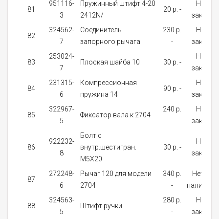
951116-
Пружинный штифт 4-20
На
81
20 p. -
3
2412N/
заказ
324562-
Соединитель
230 p.
На
82
7
запорного рычага
-
заказ
253024-
На
83
Плоская шайба 10
30 p. -
7
заказ
231315-
Компрессионная
На
84
90 p. -
6
пружина 14
заказ
322967-
240 p.
На
85
Фиксатор вала к 2704
5
-
заказ
Болт с
922232-
На
86
внутр.шестигран.
30 p. -
8
заказ
М5Х20
272248-
Рычаг 120 для модели
340 p.
Нет в
87
6
2704
-
наличии
324563-
280 p.
На
88
Штифт ручки
5
-
заказ