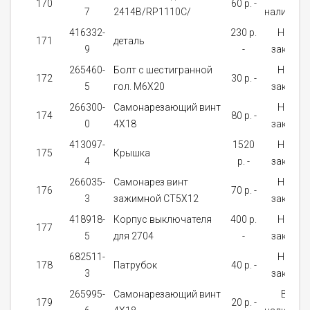
170
60 p. -
7
2414B/RP1110C/
наличии
416332-
230 p.
На
171
деталь
9
-
заказ
265460-
Болт с шестигранной
На
172
30 p. -
5
гол. M6X20
заказ
266300-
Самонарезающий винт
На
174
80 p. -
0
4X18
заказ
413097-
1520
На
175
Крышка
4
p. -
заказ
266035-
Самонарез винт
На
176
70 p. -
3
зажимной CT5X12
заказ
418918-
Корпус выключателя
400 p.
На
177
5
для 2704
-
заказ
682511-
На
178
Патрубок
40 p. -
3
заказ
265995-
Самонарезающий винт
В
179
20 p. -