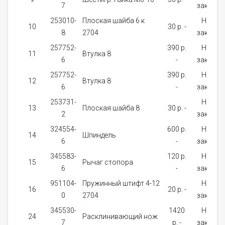
7
заказ
253010-
Плоская шайба 6 к
На
10
30 p. -
8
2704
заказ
257752-
390 p.
На
11
Bтулка 8
6
-
заказ
257752-
390 p.
На
12
Bтулка 8
6
-
заказ
253731-
На
13
Плоская шайба 8
30 p. -
2
заказ
324554-
600 p.
На
14
Шпиндель
6
-
заказ
345583-
120 p.
На
15
Рычаг стопора
6
-
заказ
951104-
Пружинный штифт 4-12
На
16
20 p. -
0
2704
заказ
345530-
1420
На
24
Расклинивающий нож
7
p. -
заказ