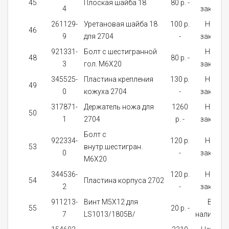
45
Плоская шайба 18
80 p. -
4
заказ
261129-
Уретановая шайба 18
100 p.
На
46
9
для 2704
-
заказ
921331-
Болт с шестигранной
На
48
80 p. -
3
гол. M6X20
заказ
345525-
Пластина крепления
130 p.
На
49
0
кожуха 2704
-
заказ
317871-
Держатель ножа для
1260
На
50
1
2704
p. -
заказ
Болт с
922334-
120 p.
На
53
внутр.шестигран.
0
-
заказ
М6Х20
344536-
120 p.
На
54
Пластина корпуса 2702
2
-
заказ
911213-
Винт M5X12 для
В
55
20 p. -
7
LS1013/1805B/
наличии