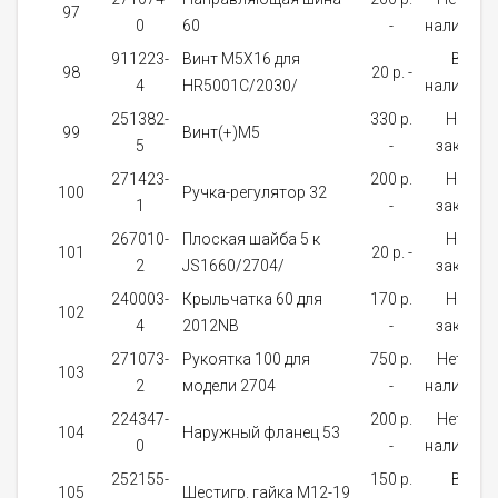
97
0
60
-
наличии
911223-
Винт M5X16 для
В
98
20 p. -
4
HR5001C/2030/
наличии
251382-
330 p.
На
99
Винт(+)M5
5
-
заказ
271423-
200 p.
На
100
Ручка-регулятор 32
1
-
заказ
267010-
Плоская шайба 5 к
На
101
20 p. -
2
JS1660/2704/
заказ
240003-
Крыльчатка 60 для
170 p.
На
102
4
2012NB
-
заказ
271073-
Рукоятка 100 для
750 p.
Нет в
103
2
модели 2704
-
наличии
224347-
200 p.
Нет в
104
Наружный фланец 53
0
-
наличии
252155-
150 p.
В
105
Шестигр. гайка M12-19