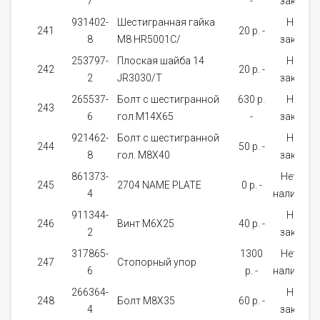
7
-
заказ
931402-
Шестигранная гайка
На
241
20 p. -
8
M8 HR5001C/
заказ
253797-
Плоская шайба 14
На
242
20 p. -
2
JR3030/T
заказ
265537-
Болт с шестигранной
630 p.
На
243
6
гол.M14X65
-
заказ
921462-
Болт с шестигранной
На
244
50 p. -
8
гол. M8X40
заказ
861373-
Нет в
245
2704 NAME PLATE
0 p. -
4
наличии
911344-
На
246
Винт M6X25
40 p. -
2
заказ
317865-
1300
Нет в
247
Стопорный упор
6
p. -
наличии
266364-
На
248
Болт M8X35
60 p. -
4
заказ