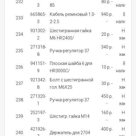
232
80 p. -
3
85
наличии
665865-
Кабель резиновый 1.0-
940 p.
В
233
3
2-2.5
-
наличии
931302-
Шестигранная гайка
На
234
20 p. -
2
M6 HR2400/
заказ
271318-
340 p.
На
235
Ручка-регулятор 37
8
-
заказ
941151-
Плоская шайба 6 для
В
236
10 p. -
9
HR3000C/
наличии
921342-
Болт с шестигранной
На
237
30 p. -
8
гол. M6X25
заказ
271320-
450 p.
На
238
Ручка-регулятор 37
1
-
заказ
252197-
160 p.
На
239
Шестигр. гайка M14
3
-
заказ
421926-
400 p.
На
240
Держатель для 2704