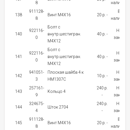
8
наличии
911128-
В
138
Винт M4X16
20 p. -
8
наличии
Болт с
922116-
На
140
внутр.шестигран.
40 p. -
0
заказ
М4Х12
Болт с
922116-
На
141
внутр.шестигран.
40 p. -
0
заказ
М4Х12
941051-
Плоская шайба 4 к
На
142
10 p. -
3
HM1307C
заказ
257161-
240 p.
На
143
Kольцо 4
9
-
заказ
324675-
240 p.
На
144
Шток 2704
4
-
заказ
911128-
В
145
Винт M4X16
20 p. -
8
наличии