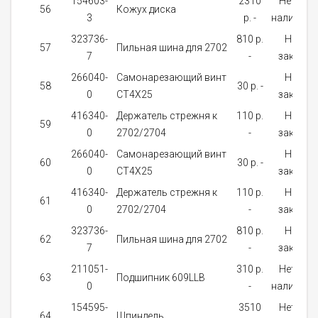
154603-
2310
Нет в
56
Кожух диска
3
p. -
наличии
323736-
810 p.
На
57
Пильная шина для 2702
7
-
заказ
266040-
Самонарезающий винт
На
58
30 p. -
0
CT4X25
заказ
416340-
Держатель стрежня к
110 p.
На
59
0
2702/2704
-
заказ
266040-
Самонарезающий винт
На
60
30 p. -
0
CT4X25
заказ
416340-
Держатель стрежня к
110 p.
На
61
0
2702/2704
-
заказ
323736-
810 p.
На
62
Пильная шина для 2702
7
-
заказ
211051-
310 p.
Нет в
63
Подшипник 609LLB
0
-
наличии
154595-
3510
Нет в
64
Шпиндель