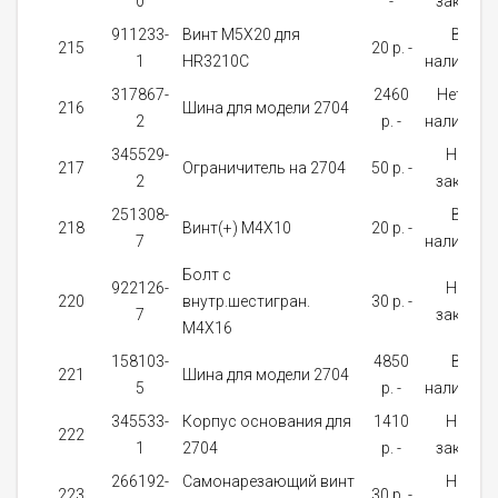
0
-
заказ
911233-
Винт M5X20 для
В
215
20 p. -
1
HR3210C
наличии
317867-
2460
Нет в
216
Шина для модели 2704
2
p. -
наличии
345529-
На
217
Ограничитель на 2704
50 p. -
2
заказ
251308-
В
218
Винт(+) M4X10
20 p. -
7
наличии
Болт с
922126-
На
220
внутр.шестигран.
30 p. -
7
заказ
M4X16
158103-
4850
В
221
Шина для модели 2704
5
p. -
наличии
345533-
Корпус основания для
1410
На
222
1
2704
p. -
заказ
266192-
Самонарезающий винт
На
223
30 p. -