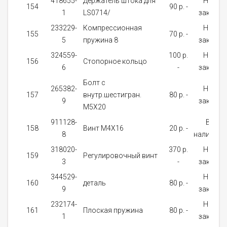
418655-
Держатель штока для
На
154
90 p. -
1
LS0714/
заказ
233229-
Компрессионная
На
155
70 p. -
5
пружина 8
заказ
324559-
100 p.
На
156
Стопорное кольцо
6
-
заказ
Болт с
265382-
На
157
внутр.шестигран.
80 p. -
9
заказ
М5Х20
911128-
В
158
Винт M4X16
20 p. -
8
наличии
318020-
370 p.
На
159
Регулировочный винт
3
-
заказ
344529-
На
160
деталь
80 p. -
9
заказ
232174-
На
161
Плоская пружина
80 p. -
1
заказ