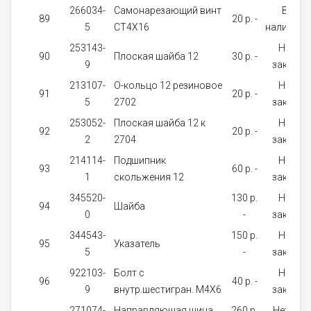
266034-
Самонарезающий винт
В
89
20 p. -
5
CT4X16
наличии
253143-
На
90
Плоская шайба 12
30 p. -
9
заказ
213107-
О-кольцо 12 резиновое
На
91
20 p. -
5
2702
заказ
253052-
Плоская шайба 12 к
На
92
20 p. -
2
2704
заказ
214114-
Подшипник
На
93
60 p. -
1
скольжения 12
заказ
345520-
130 p.
На
94
Шайба
0
-
заказ
344543-
150 p.
На
95
Указатель
5
-
заказ
922103-
Болт с
На
96
40 p. -
9
внутр.шестигран. М4Х6
заказ
271074-
Направляющая шина
260 p.
Нет в