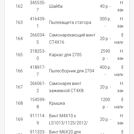
345535-
На
162
Шайба
40 p. -
7
заказ
416439-
300 p.
На
163
Пылезащита статора
1
-
заказ
266034-
Самонарезающий винт
В
164
20 p. -
5
CT4X16
наличии
318253-
2590
На
165
Каркас для 2705
0
p. -
заказ
418917-
400 p.
В
166
Пылесборник для 2704
7
-
наличии
266061-
Самонарез винт
На
167
20 p. -
2
зажимной CT4X8
заказ
154599-
1200
В
168
Крышка
8
p. -
наличии
911114-
Винт M4X10 к
На
169
20 p. -
9
LS1013/1125/2012/
заказ
911333-
Винт M6X20 для
В