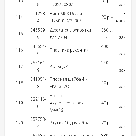
113
30 p. -
5
1902/2030/
заказ
911223-
Винт M5X16 для
В
114
20 p. -
4
HR5001C/2030/
наличии
345539-
Держатель рукоятки
360 p.
На
115
9
для 2704
-
заказ
345534-
400 p.
На
116
Пластина рукоятки
9
-
заказ
257161-
240 p.
На
117
Kольцо 4
9
-
заказ
941051-
Плоская шайба 4 к
На
118
10 p. -
3
HM1307C
заказ
Болт с
922116-
На
119
внутр.шестигран.
40 p. -
0
заказ
М4Х12
257753-
На
120
Bтулка 10 для 2704
70 p. -
4
заказ
265536-
Болт с шестигранной
330 p.
На