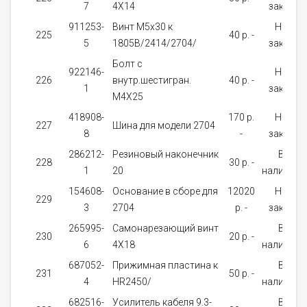
7
4X14
заказ
911253-
Винт M5x30 к
На
225
40 p. -
5
1805B/2414/2704/
заказ
Болт с
922146-
На
226
внутр.шестигран.
40 p. -
1
заказ
М4Х25
418908-
170 p.
На
227
Шина для модели 2704
8
-
заказ
286212-
Резиновый наконечник
В
228
30 p. -
1
20
наличии
154608-
Основание в сборе для
12020
На
229
3
2704
p. -
заказ
265995-
Самонарезающий винт
В
230
20 p. -
6
4X18
наличии
687052-
Прижимная пластина к
В
231
50 p. -
4
HR2450/
наличии
682516-
Усилитель кабеля 9.3-
В