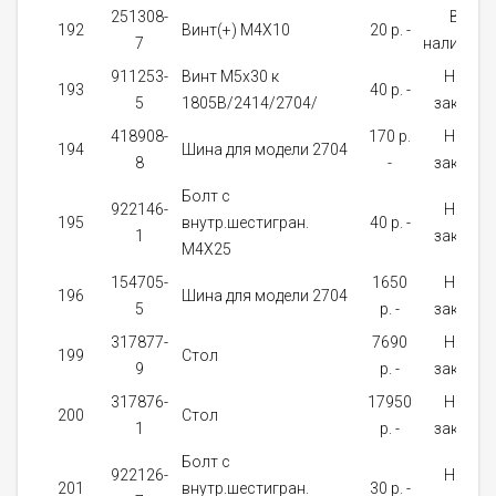
251308-
В
192
Винт(+) M4X10
20 p. -
7
наличии
911253-
Винт M5x30 к
На
193
40 p. -
5
1805B/2414/2704/
заказ
418908-
170 p.
На
194
Шина для модели 2704
8
-
заказ
Болт с
922146-
На
195
внутр.шестигран.
40 p. -
1
заказ
М4Х25
154705-
1650
На
196
Шина для модели 2704
5
p. -
заказ
317877-
7690
На
199
Стол
9
p. -
заказ
317876-
17950
На
200
Стол
1
p. -
заказ
Болт с
922126-
На
201
внутр.шестигран.
30 p. -