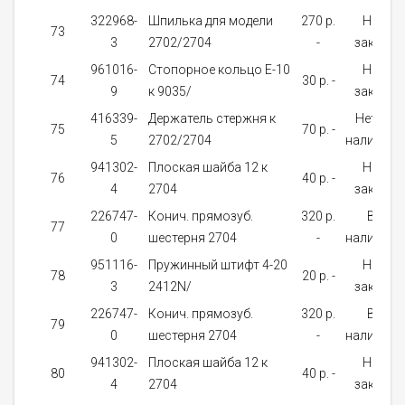
322968-
Шпилька для модели
270 p.
На
73
3
2702/2704
-
заказ
961016-
Стопорное кольцо E-10
На
74
30 p. -
9
к 9035/
заказ
416339-
Держатель стержня к
Нет в
75
70 p. -
5
2702/2704
наличии
941302-
Плоская шайба 12 к
На
76
40 p. -
4
2704
заказ
226747-
Конич. прямозуб.
320 p.
В
77
0
шестерня 2704
-
наличии
951116-
Пружинный штифт 4-20
На
78
20 p. -
3
2412N/
заказ
226747-
Конич. прямозуб.
320 p.
В
79
0
шестерня 2704
-
наличии
941302-
Плоская шайба 12 к
На
80
40 p. -
4
2704
заказ