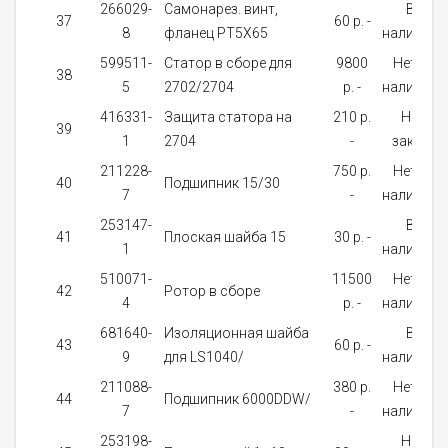
266029-
Самонарез. винт,
В
37
60 p. -
8
фланец PT5X65
наличии
599511-
Cтатор в сбоpe для
9800
Нет в
38
5
2702/2704
p. -
наличии
416331-
Защита статора на
210 p.
На
39
1
2704
-
заказ
211228-
750 p.
Нет в
40
Подшипник 15/30
7
-
наличии
253147-
В
41
Плоская шайба 15
30 p. -
1
наличии
510071-
11500
Нет в
42
Ротор в сборе
4
p. -
наличии
681640-
Изоляционная шайба
В
43
60 p. -
9
для LS1040/
наличии
211088-
380 p.
Нет в
44
Подшипник 6000DDW/
7
-
наличии
253198-
На