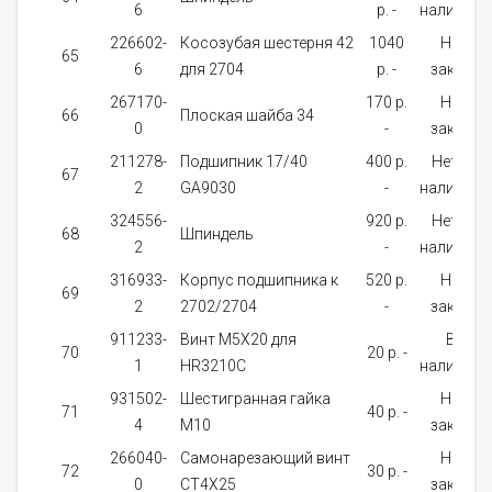
6
p. -
наличии
226602-
Косозубая шестерня 42
1040
На
65
6
для 2704
p. -
заказ
267170-
170 p.
На
66
Плоская шайба 34
0
-
заказ
211278-
Подшипник 17/40
400 p.
Нет в
67
2
GA9030
-
наличии
324556-
920 p.
Нет в
68
Шпиндель
2
-
наличии
316933-
Корпус подшипника к
520 p.
На
69
2
2702/2704
-
заказ
911233-
Винт M5X20 для
В
70
20 p. -
1
HR3210C
наличии
931502-
Шестигранная гайка
На
71
40 p. -
4
M10
заказ
266040-
Самонарезающий винт
На
72
30 p. -
0
CT4X25
заказ