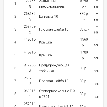
122738-
Защитный
5790
На
1
8
предохранитель
p. -
заказ
268135-
370 p.
На
2
Шпилька 10
5
-
заказ
253758-
На
3
Плоская шайба 10
30 p. -
2
заказ
418910-
1560
На
4
Крышка
1
p. -
заказ
418915-
1780
На
5
Крышка
1
p. -
заказ
817283-
Предупреждающая
На
6
30 p. -
3
табличка
заказ
253758-
На
7
Плоская шайба 10
30 p. -
2
заказ
961015-
Стопорное кольцо E-9
На
8
30 p. -
1
к 2704
заказ
252014-
На
9
Шестигр. гайка M6-10
30 p. -