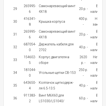
265995-
Самонарезающий винт
В
29
20 p. -
6
4X18
наличии
416341-
400 p.
На
30
Крышка корпуса
8
-
заказ
265995-
Самонарезающий винт
В
31
20 p. -
6
4X18
наличии
687054-
Держатель кабеля для
В
32
40 p. -
0
2702
наличии
154602-
Корпус двигателя в
2620
Нет в
33
5
сборе
p. -
наличии
181044-
250 p.
В
34
Угольные щетки CB-153
0
-
наличии
643650-
Колпачок щеткодерж-
В
35
40 p. -
4
ля 6.5-13.5
наличии
911383-
Винт M6X60 для
В
36
60 p. -
2
LS1030/LS1040/
наличии