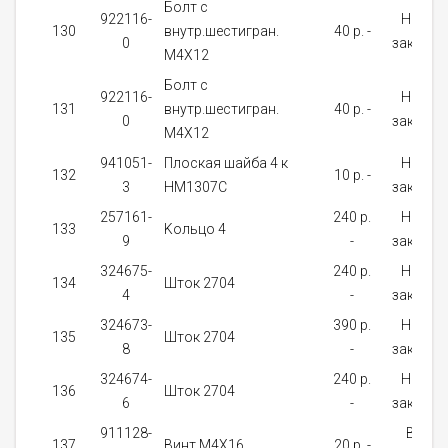
Болт с
922116-
На
130
внутр.шестигран.
40 p. -
0
заказ
М4Х12
Болт с
922116-
На
131
внутр.шестигран.
40 p. -
0
заказ
М4Х12
941051-
Плоская шайба 4 к
На
132
10 p. -
3
HM1307C
заказ
257161-
240 p.
На
133
Kольцо 4
9
-
заказ
324675-
240 p.
На
134
Шток 2704
4
-
заказ
324673-
390 p.
На
135
Шток 2704
8
-
заказ
324674-
240 p.
На
136
Шток 2704
6
-
заказ
911128-
В
137
Винт M4X16
20 p. -