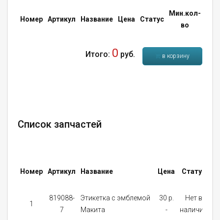
Мин.кол-
Кол
Номер
Артикул
Название
Цена
Статус
во
во
0
Итого:
руб.
в корзину
Список запчастей
М
Номер
Артикул
Название
Цена
Статус
к
819088-
Этикетка с эмблемой
30 p.
Нет в
1
7
Макита
-
наличии