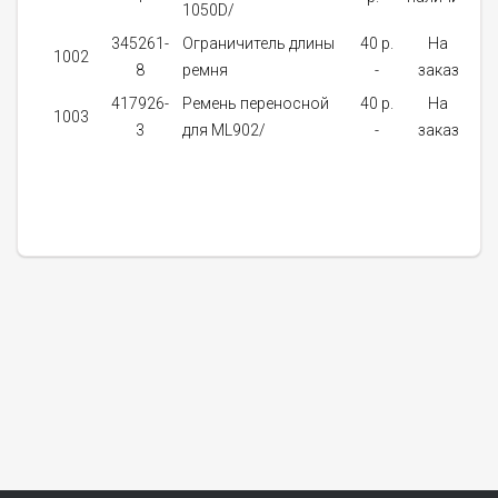
1050D/
345261-
Ограничитель длины
40 p.
На
1002
8
ремня
-
заказ
417926-
Ремень переносной
40 p.
На
1003
3
для ML902/
-
заказ