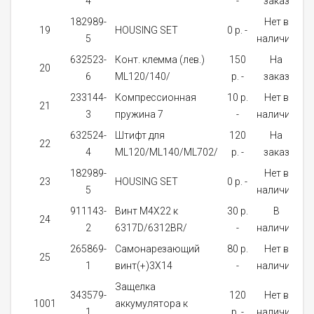
4
-
заказ
182989-
Нет в
19
HOUSING SET
0 p. -
5
наличии
632523-
Конт. клемма (лев.)
150
На
20
6
ML120/140/
p. -
заказ
233144-
Компрессионная
10 p.
Нет в
21
3
пружина 7
-
наличии
632524-
Штифт для
120
На
22
4
ML120/ML140/ML702/
p. -
заказ
182989-
Нет в
23
HOUSING SET
0 p. -
5
наличии
911143-
Винт M4X22 к
30 p.
В
24
2
6317D/6312BR/
-
наличии
265869-
Самонарезающий
80 p.
Нет в
25
1
винт(+)3X14
-
наличии
Защелка
343579-
120
Нет в
1001
аккумулятора к
1
p. -
наличии