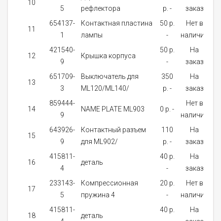
10
5
рефлектора
p. -
заказ
654137-
Контактная пластина
50 p.
Нет в
11
1
лампы
-
наличии
421540-
50 p.
На
12
Крышка корпуса
9
-
заказ
651709-
Выключатель для
350
На
13
3
ML120/ML140/
p. -
заказ
859444-
Нет в
14
NAME PLATE ML903
0 p. -
9
наличии
643926-
Контактный разъем
110
На
15
9
для ML902/
p. -
заказ
415811-
40 p.
На
16
деталь
4
-
заказ
233143-
Компрессионная
20 p.
Нет в
17
5
пружина 4
-
наличии
415811-
40 p.
На
18
деталь