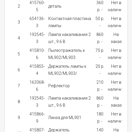
415760-
360
Нет в
2
деталь
5
p. -
наличии
654136-
Контактная пластина
50 p.
Нет в
3
3
лампы
-
наличии
192545-
Лампа накаливания 2
860
На
4
3
шт., 9.6 В
p. -
заказ
415810-
Пылеотражатель к
70 p.
Нет в
5
6
ML902/ML903
-
наличии
415855-
Держатель лампы к
20 p.
Нет в
6
4
ML902/ML903/
-
наличии
163368-
210
Нет в
7
Рефлектор
6
p. -
наличии
192545-
Лампа накаливания 2
860
На
8
3
шт., 9.6 В
p. -
заказ
415866-
180
Нет в
9
Линза для ML901
9
p. -
наличии
415807-
Держатель
140
На