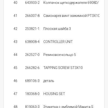
40
643933-2
Колпачок щеткодержателя 6908D/
1
41
266007-8
Самонарез винт зажимной РT3X10
3
42
253821-1
Плоская шайба 3
43
638908-4
CONTROLLER UNIT
0
9
44
262527-0
Резиновое кольцо 5
45
266282-6
TAPPING SCREW ST3X10
0
46
689106-3
деталь
47
183368-0
HOUSING SET
0
3
48
819063-3
Этикетка с эмблемой Макита S