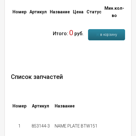
Мин.кол-
Кол
Номер
Артикул
Название
Цена
Статус
во
во
0
Итого:
руб.
в корзину
Список запчастей
Номер
Артикул
Название
Ц
1
853144-3
NAME PLATE BTW151
0