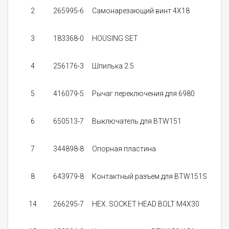
2
2
265995-6
Самонарезающий винт 4X18
3
183368-0
HOUSING SET
0
3
4
256176-3
Шпилька 2.5
5
5
416079-5
Рычаг переключения для 6980
4
6
650513-7
Выключатель для BTW151
7
344898-8
Опорная пластина
8
643979-8
Контактный разъем для BTW151S
14
266295-7
HEX. SOCKET HEAD BOLT M4X30
0
3