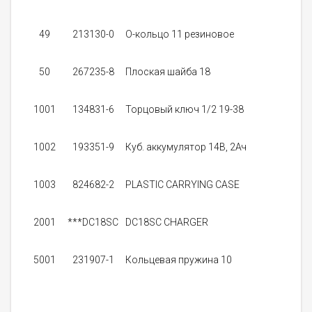
1
49
213130-0
О-кольцо 11 резиновое
50
267235-8
Плоская шайба 18
1001
134831-6
Торцовый ключ 1/2 19-38
9
1002
193351-9
Куб. аккумулятор 14В, 2Ач
1003
824682-2
PLASTIC CARRYING CASE
0
2001
***DC18SC
DC18SC CHARGER
0
3
5001
231907-1
Кольцевая пружина 10