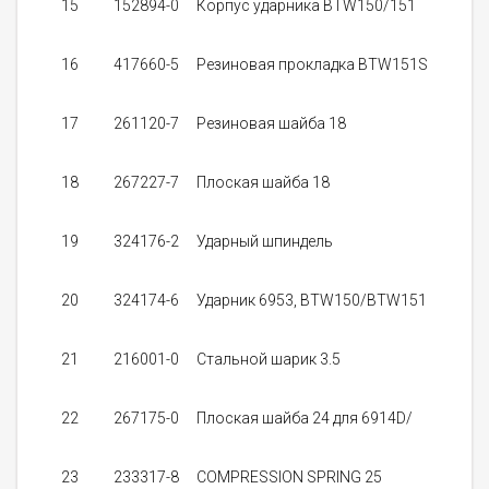
15
152894-0
Корпус ударника BTW150/151
16
417660-5
Резиновая прокладка BTW151S
5
17
261120-7
Резиновая шайба 18
18
267227-7
Плоская шайба 18
19
324176-2
Ударный шпиндель
2
20
324174-6
Ударник 6953, BTW150/BTW151
1
21
216001-0
Стальной шарик 3.5
3
22
267175-0
Плоская шайба 24 для 6914D/
23
233317-8
COMPRESSION SPRING 25
0