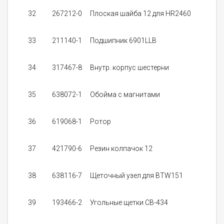
2
32
267212-0
Плоская шайба 12 для HR2460
33
211140-1
Подшипник 6901LLB
1
34
317467-8
Внутр. корпус шестерни
5
35
638072-1
Обойма с магнитами
3
36
619068-1
Pотор
7
37
421790-6
Резин колпачок 12
1
38
638116-7
Щеточный узел для BTW151
39
193466-2
Угольные щетки СВ-434
2