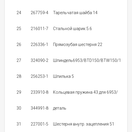
24
267759-4
Тарельчатая шайба 14
2
25
216011-7
Стальной шарик 5.6
4
26
226336-1
Прямозубая шестерня 22
3
27
324090-2
Шпиндель6953/BTD150/BTW150/151
2
28
256253-1
Шпилька 5
3
29
233910-8
Кольцевая пружина 43 для 6953/
30
344991-8
деталь
31
227001-5
Шестерня внутр. зацепления 51