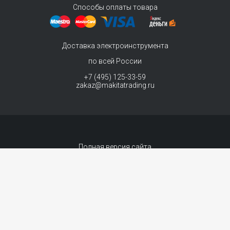
Способы оплаты товара
Доставка электроинструмента
по всей России
+7 (495) 125-33-59
zakaz@makitatrading.ru
Полная версия сайта
© 2011-2026 MAKITA Trading - официальный дилер макита
Интернет магазин электроинструментов Makita - продажа инструментов и
комплектующих. Вы принимаете условия
политики в отношении обработки
персональных данных
и
Договор-оферта
каждый раз, когда оставляете свои
данные в любой форме обратной связи на сайте MakitaTrading.ru
Сопровождение сайта
- «99 ВЕБ»