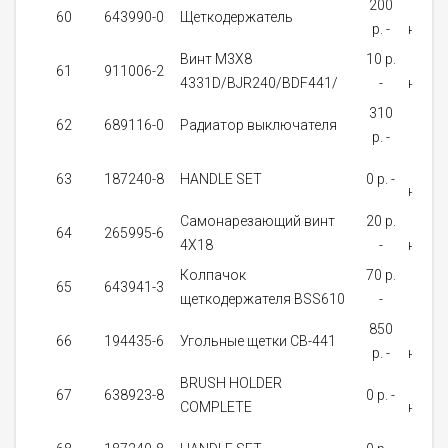
200
В
60
643990-0
Щеткодержатель
p. -
налич
Винт M3X8
10 p.
В
61
911006-2
4331D/BJR240/BDF441/
-
налич
310
На
62
689116-0
Радиатор выключателя
p. -
зака
Нет 
63
187240-8
HANDLE SET
0 p. -
налич
Самонарезающий винт
20 p.
В
64
265995-6
4X18
-
налич
Колпачок
70 p.
На
65
643941-3
щеткодержателя BSS610
-
зака
850
В
66
194435-6
Угольные щетки CB-441
p. -
налич
BRUSH HOLDER
Нет 
67
638923-8
0 p. -
COMPLETE
налич
Нет 