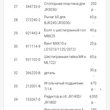
Стопорная пластина для
250
На
27
344733-0
JR3030/
p. -
зака
Рычаг 60 для
60 p.
На
28
272240-2
BJR240/JR3030/
-
зака
Болт с шестигранной гол.
40 p.
На
29
921442-4
M8X25
-
зака
Винт M4X10 к
20 p.
На
30
911114-9
LS1013/1125/2012/
-
зака
Шестигранная гайка M4 к
60 p.
На
31
931102-0
ML122/
-
зака
30 p.
На
32
266220-8
деталь
-
зака
Игольчатый подшипник
670
Нет 
33
212001-8
7/14
p. -
налич
Редуктор в сб. JR140D/
6350
На
34
153267-0
JR180D
p. -
зака
Фиксатор подшипника A
190
Нет 