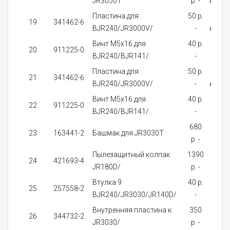
JR3050T
p. -
налич
Пластина для
50 p.
В
19
341462-6
BJR240/JR3000V/
-
налич
Винт M5x16 для
40 p.
На
20
911225-0
BJR240/BJR141/
-
зака
Пластина для
50 p.
В
21
341462-6
BJR240/JR3000V/
-
налич
Винт M5x16 для
40 p.
На
22
911225-0
BJR240/BJR141/
-
зака
680
На
23
163441-2
Башмак для JR3030T
p. -
зака
Пылезащитный колпак
1390
На
24
421693-4
JR180D/
p. -
зака
Bтулка 9
40 p.
На
25
257558-2
BJR240/JR3030/JR140D/
-
зака
Внутренняя пластина к
350
На
26
344732-2
JR3030/
p. -
зака