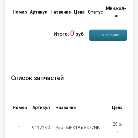
Мин.кол-
Кол
Номер
Артикул
Название
Цена
Статус
во
во
0
Итого:
руб.
в корзину
Список запчастей
Номер
Артикул
Название
Цена
Стат
20 p.
На
1
911228-4
Винт M5X18 к 5477NB
-
зака