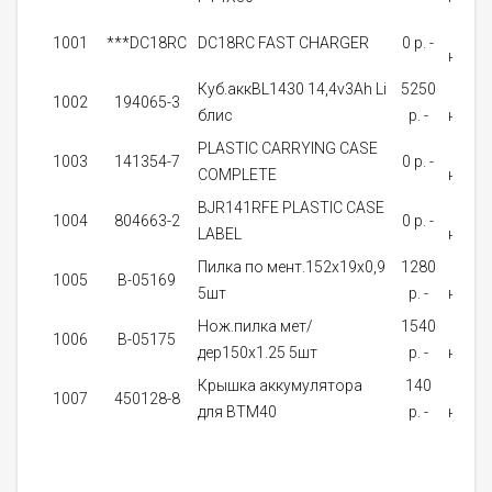
Нет 
1001
***DC18RC
DC18RC FAST CHARGER
0 p. -
налич
Куб.аккBL1430 14,4v3Ah Li
5250
Нет 
1002
194065-3
блис
p. -
налич
PLASTIC CARRYING CASE
Нет 
1003
141354-7
0 p. -
COMPLETE
налич
BJR141RFE PLASTIC CASE
Нет 
1004
804663-2
0 p. -
LABEL
налич
Пилка по мент.152х19х0,9
1280
Нет 
1005
B-05169
5шт
p. -
налич
Нож.пилка мет/
1540
Нет 
1006
B-05175
дер150x1.25 5шт
p. -
налич
Крышка аккумулятора
140
В
1007
450128-8
для BTM40
p. -
налич