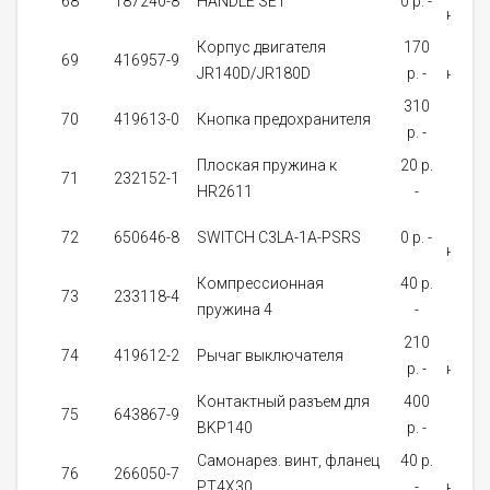
68
187240-8
HANDLE SET
0 p. -
налич
Корпус двигателя
170
Нет 
69
416957-9
JR140D/JR180D
p. -
налич
310
На
70
419613-0
Кнопка предохранителя
p. -
зака
Плоская пружина к
20 p.
На
71
232152-1
HR2611
-
зака
Нет 
72
650646-8
SWITCH C3LA-1A-PSRS
0 p. -
налич
Компрессионная
40 p.
На
73
233118-4
пружина 4
-
зака
210
Нет 
74
419612-2
Рычаг выключателя
p. -
налич
Контактный разъем для
400
На
75
643867-9
BKP140
p. -
зака
Самонарез. винт, фланец
40 p.
В
76
266050-7
PT4X30
-
налич