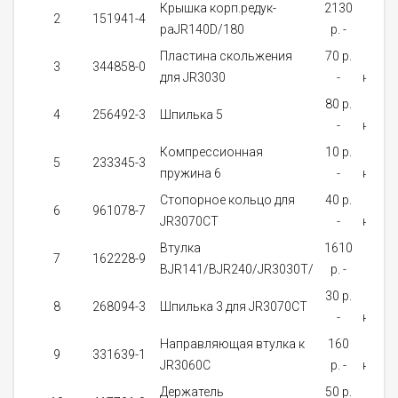
Крышка корп.редук-
2130
На
2
151941-4
раJR140D/180
p. -
зака
Пластина скольжения
70 p.
Нет 
3
344858-0
для JR3030
-
налич
80 p.
В
4
256492-3
Шпилька 5
-
налич
Компрессионная
10 p.
В
5
233345-3
пружина 6
-
налич
Стопорное кольцо для
40 p.
Нет 
6
961078-7
JR3070CT
-
налич
Втулка
1610
На
7
162228-9
BJR141/BJR240/JR3030T/
p. -
зака
30 p.
В
8
268094-3
Шпилька 3 для JR3070CT
-
налич
Направляющая втулка к
160
В
9
331639-1
JR3060C
p. -
налич
Держатель
50 p.
В