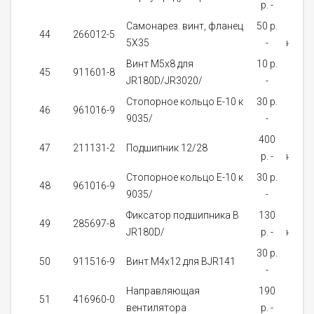
p. -
зака
Самонарез. винт, фланец
50 p.
В
44
266012-5
5X35
-
налич
Винт M5x8 для
10 p.
На
45
911601-8
JR180D/JR3020/
-
зака
Стопорное кольцо E-10 к
30 p.
На
46
961016-9
9035/
-
зака
400
В
47
211131-2
Подшипник 12/28
p. -
налич
Стопорное кольцо E-10 к
30 p.
На
48
961016-9
9035/
-
зака
Фиксатор подшипника B
130
Нет 
49
285697-8
JR180D/
p. -
налич
30 p.
На
50
911516-9
Винт M4x12 для BJR141
-
зака
Направляющая
190
На
51
416960-0
вентилятора
p. -
зака