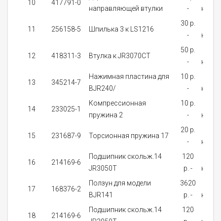
10
417791-0
направляющей втулки
-
налич
30 p.
В
11
256158-5
Шпилька 3 к LS1216
-
налич
50 p.
В
12
418311-3
Втулка к JR3070CT
-
налич
Нажимная пластина для
10 p.
В
13
345214-7
BJR240/
-
налич
Компрессионная
10 p.
В
14
233025-1
пружина 2
-
налич
20 p.
В
15
231687-9
Торсионная пружина 17
-
налич
Подшипник скольж.14
120
В
16
214169-6
JR3050T
p. -
налич
Ползун для модели
3620
Нет 
17
168376-2
BJR141
p. -
налич
Подшипник скольж.14
120
В
18
214169-6