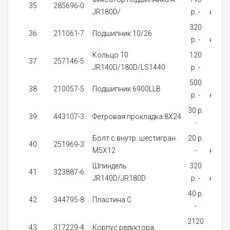
35
285696-0
JR180D/
p. -
налич
320
Нет 
36
211061-7
Подшипник 10/26
p. -
налич
Kольцо 10
120
На
37
257146-5
JR140D/180D/LS1440
p. -
зака
500
В
38
210057-5
Подшипник 6900LLB
p. -
налич
30 p.
На
39
443107-3
Фетровая прокладка 8Х24
-
зака
Болт с внутр. шестигран.
20 p.
В
40
251969-3
M5X12
-
налич
Шпиндель
320
Нет 
41
323887-6
JR140D/JR180D
p. -
налич
40 p.
На
42
344795-8
Пластина C
-
зака
2120
На
43
317229-4
Корпус редуктора