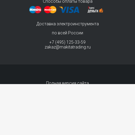
Способы оплаты товара
Доставка электроинструмента
по всей России
+7 (495) 125-33-59
zakaz@makitatrading.ru
Полная версия сайта
© 2011-2026 MAKITA Trading - официальный дилер макита
Интернет магазин электроинструментов Makita - продажа инструментов и
комплектующих. Вы принимаете условия
политики в отношении обработки
персональных данных
и
Договор-оферта
каждый раз, когда оставляете свои
данные в любой форме обратной связи на сайте MakitaTrading.ru
Сопровождение сайта
- «99 ВЕБ»