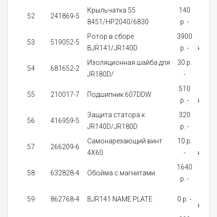
Крыльчатка 55
140
На
52
241869-5
8451/HP2040/6830
p. -
зака
Pотор в сбope
3900
Нет 
53
519052-5
BJR141/JR140D
p. -
налич
Изоляционная шайба для
30 p.
На
54
681652-2
JR180D/
-
зака
510
В
55
210017-7
Подшипник 607DDW
p. -
налич
Защита статора к
320
На
56
416959-5
JR140D/JR180D
p. -
зака
Самонарезающий винт
10 p.
Нет 
57
266209-6
4X60
-
налич
1640
На
58
632828-4
Обойма с магнитами
p. -
зака
Нет 
59
862768-4
BJR141 NAME PLATE
0 p. -
налич