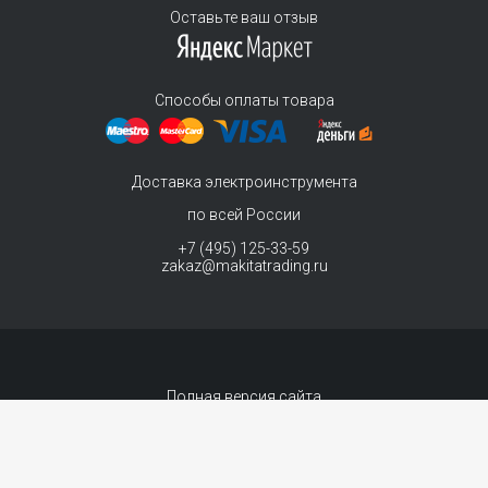
Оставьте ваш отзыв
Способы оплаты товара
Доставка электроинструмента
по всей России
+7 (495) 125-33-59
zakaz@makitatrading.ru
Полная версия сайта
© 2011-2026 MAKITA Trading - официальный дилер макита
Интернет магазин электроинструментов Makita - продажа инструментов и
комплектующих. Вы принимаете условия
политики в отношении обработки
персональных данных
и
Договор-оферта
каждый раз, когда оставляете свои