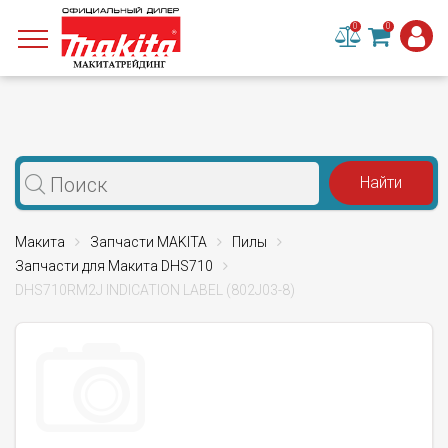
0
0
Макита
Запчасти MAKITA
Пилы
Запчасти для Макита DHS710
DHS710RM2J INDICATION LABEL (802J03-8)