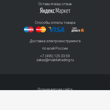
Оставьте ваш отзыв
Способы оплаты товара
Доставка электроинструмента
по всей России
+7 (495) 125-33-59
zakaz@makitatrading.ru
Полная версия сайта
© 2011-2026 MAKITA Trading - официальный дилер макита
Интернет магазин электроинструментов Makita - продажа инструментов и
комплектующих. Вы принимаете условия
политики в отношении обработки
персональных данных
и
Договор-оферта
каждый раз, когда оставляете свои