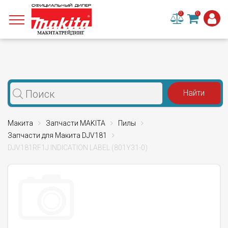
0
0
Макита
Запчасти MAKITA
Пилы
Запчасти для Макита DJV181
DJV181RF1J INDICATION LABEL (801Y31-0)