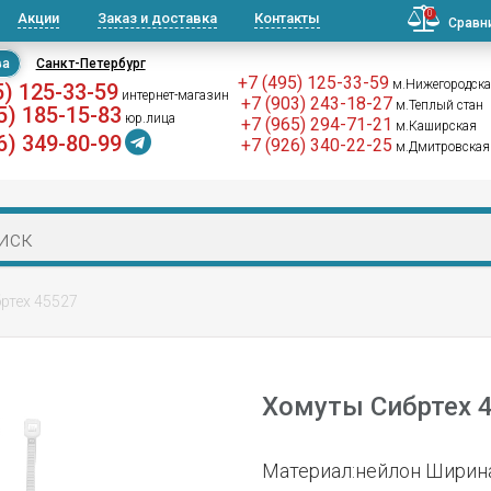
0
Акции
Заказ и доставка
Контакты
Сравн
ва
Санкт-Петербург
+7 (495) 125-33-59
м.Нижегородск
5) 125-33-59
интернет-магазин
+7 (903) 243-18-27
м.Теплый стан
5) 185-15-83
юр.лица
+7 (965) 294-71-21
м.Каширская
6) 349-80-99
+7 (926) 340-22-25
м.Дмитровская
ртех 45527
Хомуты Сибртех 
Материал:нейлон Ширина