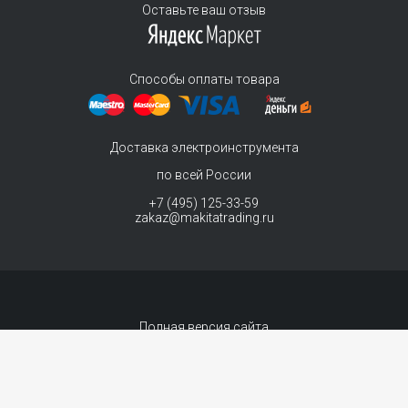
Оставьте ваш отзыв
Способы оплаты товара
Доставка электроинструмента
по всей России
+7 (495) 125-33-59
zakaz@makitatrading.ru
Полная версия сайта
© 2011-2026 MAKITA Trading - официальный дилер макита
Интернет магазин электроинструментов Makita - продажа инструментов и
комплектующих. Вы принимаете условия
политики в отношении обработки
персональных данных
и
Договор-оферта
каждый раз, когда оставляете свои