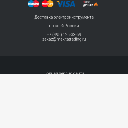
Доставка электроинструмента
по всей России
+7 (495) 125-33-59
zakaz@makitatrading.ru
Полная версия сайта
© 2011-2026 MAKITA Trading - официальный дилер макита
Интернет магазин электроинструментов Makita - продажа инструментов и
комплектующих. Вы принимаете условия
политики в отношении обработки
персональных данных
и
Договор-оферта
каждый раз, когда оставляете свои
данные в любой форме обратной связи на сайте MakitaTrading.ru
Сопровождение сайта
- «99 ВЕБ»