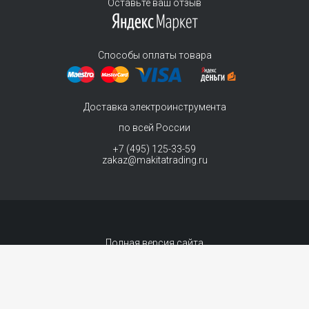
Оставьте ваш отзыв
Способы оплаты товара
Доставка электроинструмента
по всей России
+7 (495) 125-33-59
zakaz@makitatrading.ru
Полная версия сайта
© 2011-2026 MAKITA Trading - официальный дилер макита
Интернет магазин электроинструментов Makita - продажа инструментов и
комплектующих. Вы принимаете условия
политики в отношении обработки
персональных данных
и
Договор-оферта
каждый раз, когда оставляете свои
данные в любой форме обратной связи на сайте MakitaTrading.ru