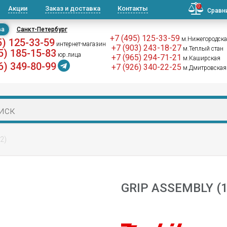
0
Акции
Заказ и доставка
Контакты
Сравн
ва
Санкт-Петербург
+7 (495) 125-33-59
м.Нижегородск
5) 125-33-59
интернет-магазин
+7 (903) 243-18-27
м.Теплый стан
5) 185-15-83
юр.лица
+7 (965) 294-71-21
м.Каширская
6) 349-80-99
+7 (926) 340-22-25
м.Дмитровская
2)
GRIP ASSEMBLY (1