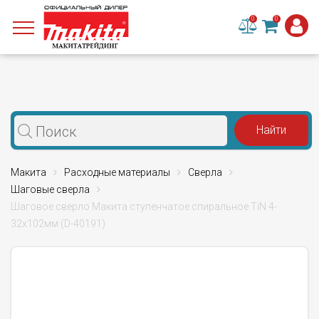
0
0
Макита
Расходные материалы
Сверла
Шаговые сверла
Шаговое сверло Макита ступенчатое спиральное TiN 4-
32х102мм (D-40191)