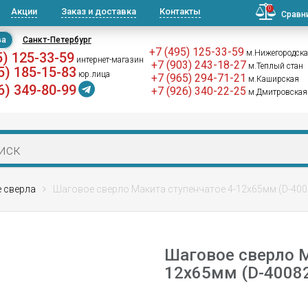
0
Акции
Заказ и доставка
Контакты
Сравн
ва
Санкт-Петербург
+7 (495) 125-33-59
м.Нижегородск
5) 125-33-59
интернет-магазин
+7 (903) 243-18-27
м.Теплый стан
5) 185-15-83
юр.лица
+7 (965) 294-71-21
м.Каширская
6) 349-80-99
+7 (926) 340-22-25
м.Дмитровская
 сверла
Шаговое сверло Макита ступенчатое 4-12х65мм (D-400
Шаговое сверло М
12х65мм (D-4008