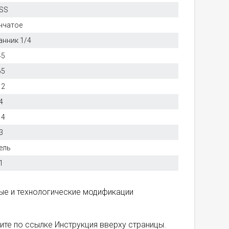
SS
нчатое
анник 1/4
45
65
12
4
14
3
ель
1
ные и технологические модификации
ите по ссылке Инструкция вверху страницы.