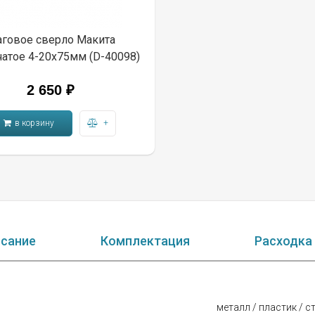
говое сверло Макита
чатое 4-20х75мм (D-40098)
2 650 ₽
в корзину
+
сание
Комплектация
Расходка
металл / пластик / с