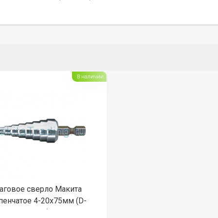
В наличии
аговое сверло Макита
пенчатое 4-20х75мм (D-
40098)