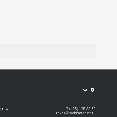
мента
+7 (495) 125-33-59
zakaz@makitatrading.ru