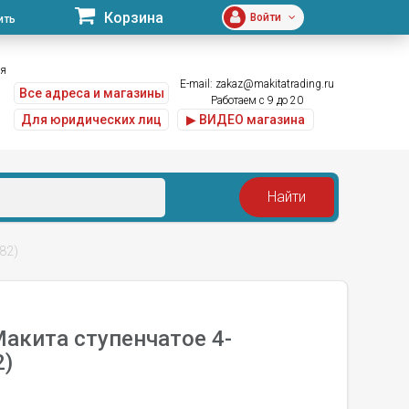
Корзина
Войти
ить
ая
E-mail:
zakaz@makitatrading.ru
Все адреса и магазины
Работаем с 9 до 20
Для юридических лиц
▶ ВИДЕО магазина
82)
акита ступенчатое 4-
2)