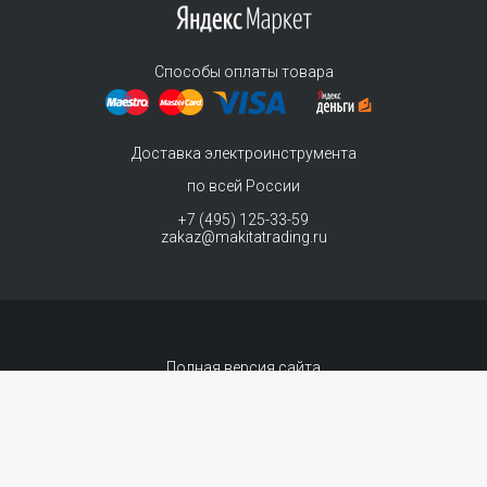
Способы оплаты товара
Доставка электроинструмента
по всей России
+7 (495) 125-33-59
zakaz@makitatrading.ru
Полная версия сайта
© 2011-2026 MAKITA Trading - официальный дилер макита
Интернет магазин электроинструментов Makita - продажа инструментов и
комплектующих. Вы принимаете условия
политики в отношении обработки
персональных данных
и
Договор-оферта
каждый раз, когда оставляете свои
данные в любой форме обратной связи на сайте MakitaTrading.ru