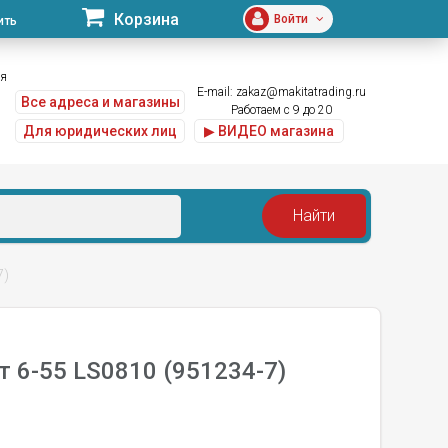
Корзина
Войти
ить
ая
E-mail:
zakaz@makitatrading.ru
Все адреса и магазины
Работаем с 9 до 20
Для юридических лиц
▶ ВИДЕО магазина
7)
6-55 LS0810 (951234-7)