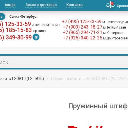
0
Акции
Заказ и доставка
Контакты
Сравн
ва
Санкт-Петербург
+7 (495) 125-33-59
м.Нижегородск
5) 125-33-59
интернет-магазин
+7 (903) 243-18-27
м.Теплый стан
5) 185-15-83
юр.лица
+7 (965) 294-71-21
м.Каширская
6) 349-80-99
+7 (926) 340-22-25
м.Дмитровская
акита LS0810 (LS 0810)
Пружинный штифт 6-55 LS0810 (951234-
Пружинный штифт 