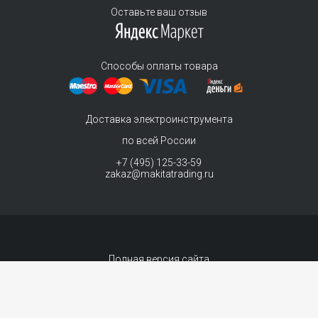
Оставьте ваш отзыв
Способы оплаты товара
Доставка электроинструмента
по всей России
+7 (495) 125-33-59
zakaz@makitatrading.ru
Полная версия сайта
© 2011-2026 MAKITA Trading - официальный дилер макита
Интернет магазин электроинструментов Makita - продажа инструментов и
комплектующих. Вы принимаете условия
политики в отношении обработки
персональных данных
и
Договор-оферта
каждый раз, когда оставляете свои