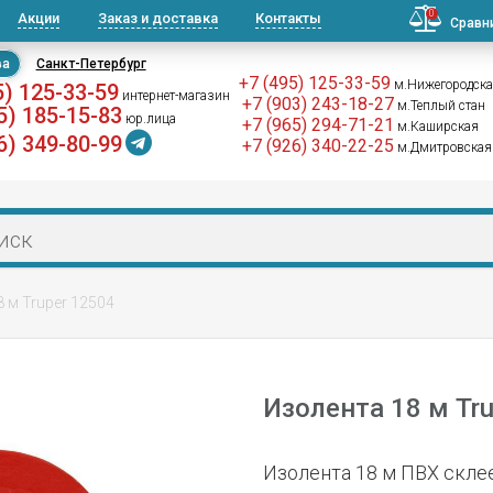
0
Акции
Заказ и доставка
Контакты
Сравн
ва
Санкт-Петербург
+7 (495) 125-33-59
м.Нижегородск
5) 125-33-59
интернет-магазин
+7 (903) 243-18-27
м.Теплый стан
5) 185-15-83
юр.лица
+7 (965) 294-71-21
м.Каширская
6) 349-80-99
+7 (926) 340-22-25
м.Дмитровская
 м Truper 12504
Изолента 18 м Tr
Изолента 18 м ПВХ скл