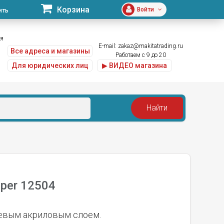
Корзина
Войти
ить
ая
E-mail:
zakaz@makitatrading.ru
Все адреса и магазины
Работаем с 9 до 20
Для юридических лиц
▶ ВИДЕО магазина
uper 12504
еевым акриловым слоем.