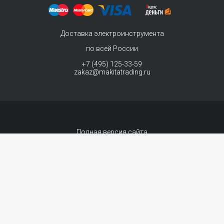
Доставка электроинструмента
по всей России
+7 (495) 125-33-59
zakaz@makitatrading.ru
Полная версия сайта
© 2011-2026 MAKITA Trading - официальный дилер макита
Интернет магазин электроинструментов Makita - продажа инструментов и
комплектующих. Вы принимаете условия
политики в отношении обработки
персональных данных
и
Договор-оферта
каждый раз, когда оставляете свои
данные в любой форме обратной связи на сайте MakitaTrading.ru
Сопровождение сайта
- «99 ВЕБ»