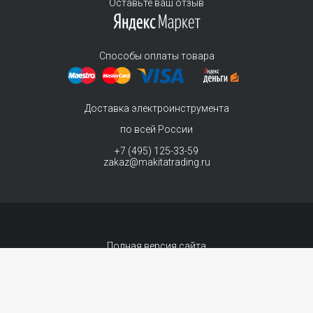
Оставьте ваш отзыв
Способы оплаты товара
Доставка электроинструмента
по всей России
+7 (495) 125-33-59
zakaz@makitatrading.ru
Полная версия сайта
© 2011-2026 MAKITA Trading - официальный дилер макита
Интернет магазин электроинструментов Makita - продажа инструментов и
комплектующих. Вы принимаете условия
политики в отношении обработки
персональных данных
и
Договор-оферта
каждый раз, когда оставляете свои
данные в любой форме обратной связи на сайте MakitaTrading.ru