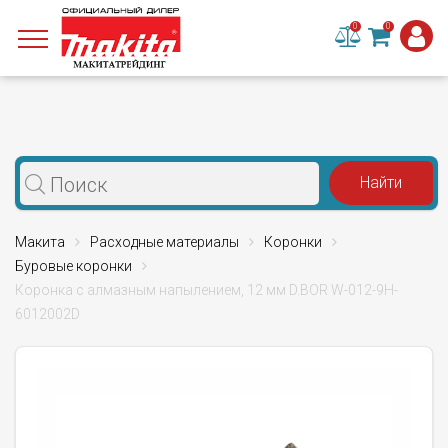
0
0
Макита
Расходные материалы
Коронки
Буровые коронки
Коронка с алмазным напылением, 12 мм D.BOR W-012-9H-
6012002D