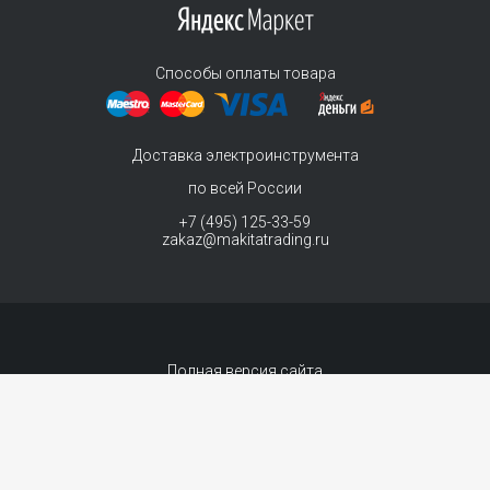
Способы оплаты товара
Доставка электроинструмента
по всей России
+7 (495) 125-33-59
zakaz@makitatrading.ru
Полная версия сайта
© 2011-2026 MAKITA Trading - официальный дилер макита
Интернет магазин электроинструментов Makita - продажа инструментов и
комплектующих. Вы принимаете условия
политики в отношении обработки
персональных данных
и
Договор-оферта
каждый раз, когда оставляете свои
данные в любой форме обратной связи на сайте MakitaTrading.ru