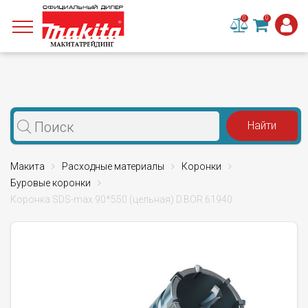
0
0
Макита
Расходные материалы
Коронки
Буровые коронки
Коронка SDS-max 90*550 (цельная) D.BOR 61940