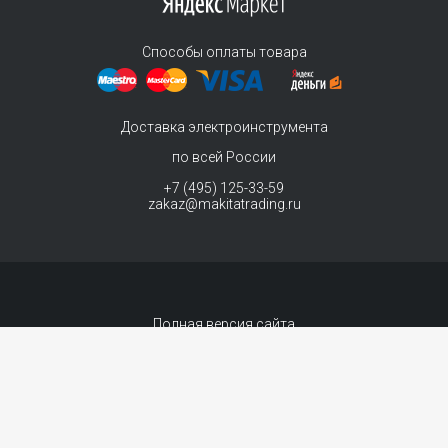
Способы оплаты товара
Доставка электроинструмента
по всей России
+7 (495) 125-33-59
zakaz@makitatrading.ru
Полная версия сайта
© 2011-2026 MAKITA Trading - официальный дилер макита
Интернет магазин электроинструментов Makita - продажа инструментов и
комплектующих. Вы принимаете условия
политики в отношении обработки
персональных данных
и
Договор-оферта
каждый раз, когда оставляете свои
данные в любой форме обратной связи на сайте MakitaTrading.ru