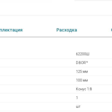
плектация
Расходка
62200Ш
D.BOR™
125 мм
100 мм
Конус 1:8
1
шт