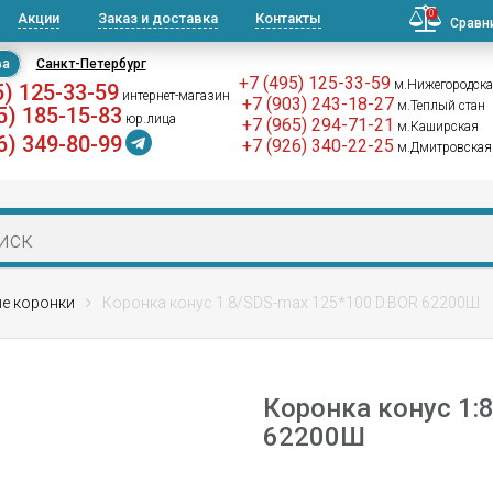
0
Акции
Заказ и доставка
Контакты
Сравн
ва
Санкт-Петербург
+7 (495) 125-33-59
м.Нижегородск
5) 125-33-59
интернет-магазин
+7 (903) 243-18-27
м.Теплый стан
5) 185-15-83
юр.лица
+7 (965) 294-71-21
м.Каширская
6) 349-80-99
+7 (926) 340-22-25
м.Дмитровская
е коронки
Коронка конус 1:8/SDS-max 125*100 D.BOR 62200Ш
Коронка конус 1:
62200Ш