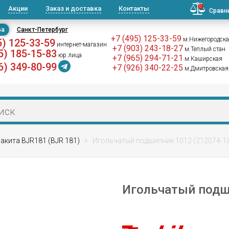
0
Акции
Заказ и доставка
Контакты
Сравн
ва
Санкт-Петербург
+7 (495) 125-33-59
м.Нижегородск
5) 125-33-59
интернет-магазин
+7 (903) 243-18-27
м.Теплый стан
5) 185-15-83
юр.лица
+7 (965) 294-71-21
м.Каширская
6) 349-80-99
+7 (926) 340-22-25
м.Дмитровская
акита BJR181 (BJR 181)
Игольчатый подшипник 1012 (212074-1
Игольчатый подш